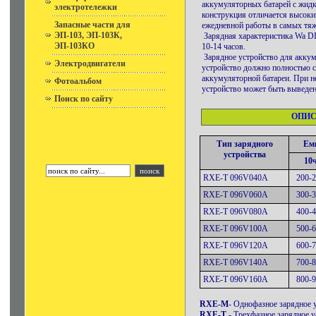
аккумуляторных батарей с жидк
электротележки
конструкция отличается высоки
Запасные части для
ежедневной работы в самых тя
ЭП-103, ЭП-103К,
Зарядная характеристика Wa DI
ЭП-103КО
10-14 часов.
Зарядное устройство для акку
Электродвигатели
устройство должно полностью 
аккумуляторной батареи. При 
Фотоальбом
устройство может быть выведен
Поиск по сайту
ОПИС
Тип зарядного
Ем
устройства
10
RXE-Т 096V040A
200-
RXE-Т 096V060A
300-
RXE-Т 096V080A
400-
RXE-Т 096V100A
500-
RXE-Т 096V120A
600-
RXE-Т 096V140A
700-
RXE-Т 096V160A
800-
RXE-M
- Однофазное зарядное 
RXE-T
- Трехфазное зарядное у