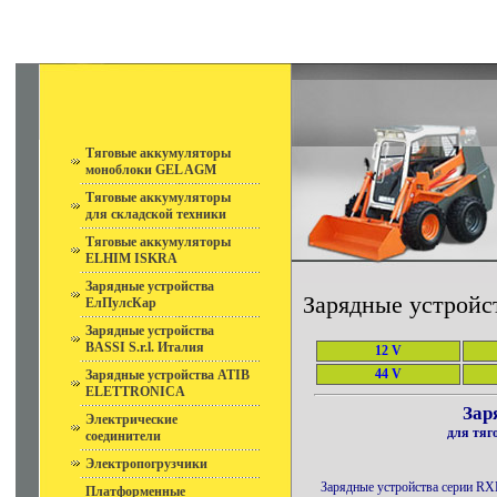
Тяговые аккумуляторы
моноблоки GEL AGM
Тяговые аккумуляторы
для складской техники
Тяговые аккумуляторы
ELHIM ISKRA
Зарядные устройства
Зарядные устройс
ЕлПулсКар
Зарядные устройства
BASSI S.r.l. Италия
12 V
44 V
Зарядные устройства ATIB
ELETTRONICA
Зар
Электрические
для тяг
соединители
Электропогрузчики
Зарядные устройства серии RXE
Платформенные